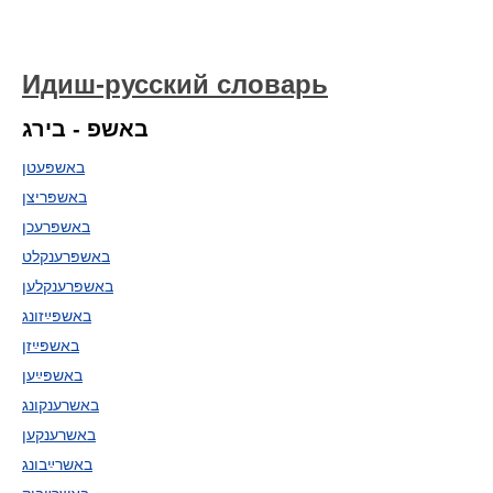
Идиш-русский словарь
באשפ - בירג
באשפּעטן
באשפּריצן
באשפּרעכן
באשפּרענקלט
באשפּרענקלען
באשפּײַזונג
באשפּײַזן
באשפּײַען
באשרענקונג
באשרענקען
באשרײַבונג