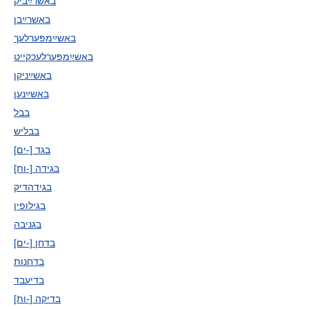
באשרײַביק
באשרײַבן
באשײַמפּערלעך
באשײַמפּערלעכקייט
באשײַניקן
באשײַנען
בבל
בבליש
בגד [-ים]
בגידה [-ות]
בגידהדיק
בגילופין
בגניבה
בדחן [-ים]
בדחנות
בדיעבד
בדיקה [-ות]