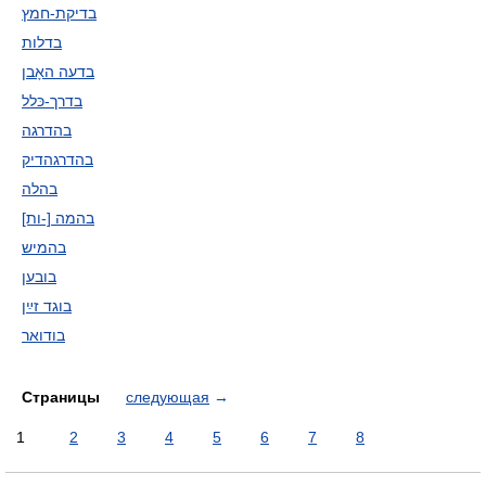
בדיקת-חמץ
בדלות
בדעה האָבן
בדרך-כּלל
בהדרגה
בהדרגהדיק
בהלה
בהמה [-ות]
בהמיש
בובען
בוגד זײַן
בודואר
Страницы
следующая
→
1
2
3
4
5
6
7
8